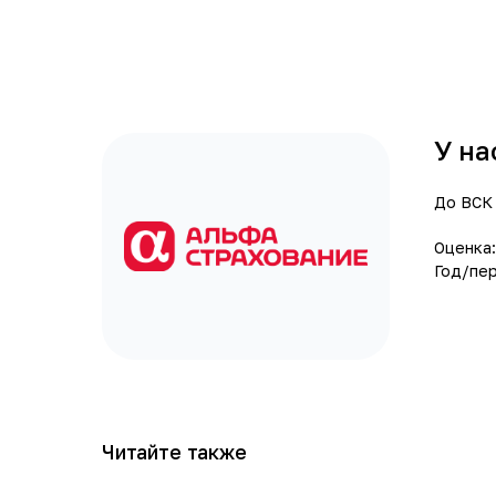
У на
До ВСК 
Оценка:
Год/пер
Читайте также