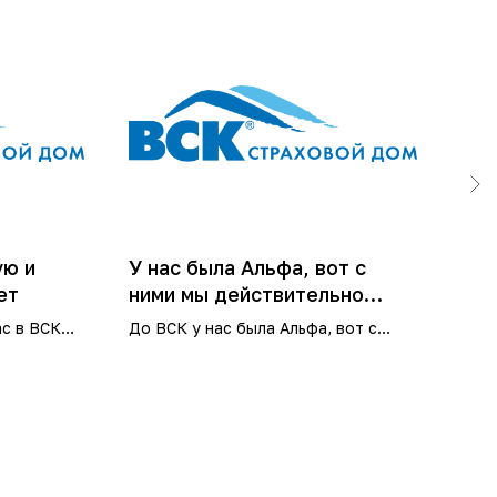
ую и
У нас была Альфа, вот с
Был
ет
ними мы действительно
Был
намучались
Мал
ас в ВСК
До ВСК у нас была Альфа, вот с
Не о
овывать "
ними мы действительно намучались)
сог
вать
с ВСК с января работаем, пока все
 ответа.
устраивает)