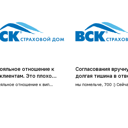
ояльное отношение к
Согласования вручн
 клиентам. Это плохо
долгая тишина в отв
иционирует компанию на
яльное отношение к вип
мы помельче, 700 :) Сейч
е конкурентов
нтам. Это плохо позиционирует
иногда приходится соглас
анию на фоне конкурентов
в ручном" режиме, требо
пояснений и долго ждать