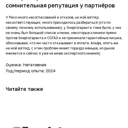
сомнительная репутация у партнёров
У Ресо много несогласований и отказов, на мой взгляд
несоответствующих, много приходилось разбираться (это по
своему личному использованию), у Энергогаранта тоже были, у них
не очень был большой список клиник, некоторые клиники прямо
против Энергогаранта и СОГАЗ и не принимали гарантийные письма,
обосновывая, что им часто отказывают в оплате. Альфа, опять же
на мой взгляд, с этим проблем имеет гораздо меньше, но рынок
меняется и сейчас я уже не имею экспертного мнения)
Оценка: Негативная
Год/период опыта: 2024
Читайте также